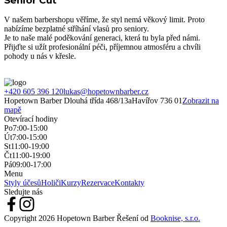
Senior Cut
V našem barbershopu věříme, že styl nemá věkový limit. Proto
nabízíme bezplatné stříhání vlasů pro seniory.
Je to naše malé poděkování generaci, která tu byla před námi.
Přijďte si užít profesionální péči, příjemnou atmosféru a chvíli
pohody u nás v křesle.
+420 605 396 120
lukas@hopetownbarber.cz
Hopetown Barber
Dlouhá třída 468/13a
Havířov 736 01
Zobrazit na
mapě
Otevírací hodiny
Po
7:00-15:00
Út
7:00-15:00
St
11:00-19:00
Čt
11:00-19:00
Pá
09:00-17:00
Menu
Styly účesů
Holiči
Kurzy
Rezervace
Kontakty
Sledujte nás
Copyright
2026
Hopetown Barber
Řešení od
Booknise, s.r.o.