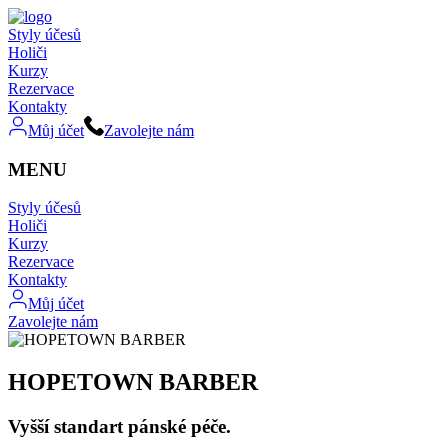
Styly účesů
Holiči
Kurzy
Rezervace
Kontakty
Můj účet
Zavolejte nám
MENU
Styly účesů
Holiči
Kurzy
Rezervace
Kontakty
Můj účet
Zavolejte nám
HOPETOWN BARBER
Vyšší standart pánské péče.