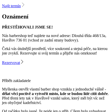
Najít termín
Oznámení
PŘESTĚHOVALI JSME SE!
Nás barbershop teď najdete na nové adrese: Dlouhá třída 468/13a,
Havířov 736 01 (vchod ze zadní strany budovy).
Čeká vás útulnější prostředí, více soukromí a stejná péče, na kterou
jste zvyklí. Rezervujte si svůj termín a přijďte nás omrknout!
Rezervovat
Příběh zakladatele
Myšlenka otevřít vlastní barber shop vznikla z jednoduché vášně -
dělat věci poctivě a vytvořit místo, kde se budou lidé cítit dobře
.
Před třemi lety tak v Havířově vznikl salon, který měl být víc než
jen obyčejné kadeřnictví.
Od začátku bylo jasné, že nejde jen o střih. Cílem bylo vybudovat